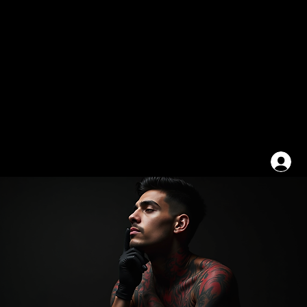
Ana Sayfa
Mağaza
Program Listesi
SANATÇILARIMIZ
kursatrecberart
therealkati
rr.tats
Online Rande