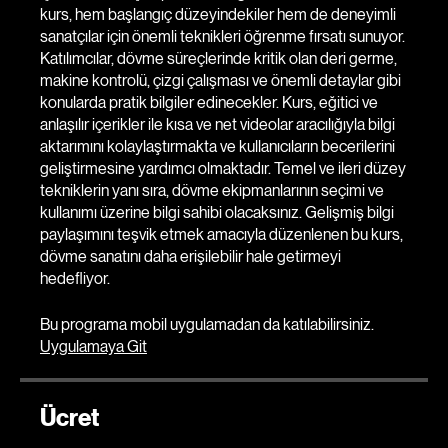
İleri Teknikler" kursu, dövme sanatına ilgi duyan herkes
için tasarlanmış kapsamlı bir eğitim sunmaktadır. Bu
kurs, hem başlangıç düzeyindekiler hem de deneyimli
sanatçılar için önemli teknikleri öğrenme fırsatı sunuyor.
Katılımcılar, dövme süreçlerinde kritik olan deri germe,
makine kontrolü, çizgi çalışması ve önemli detaylar gibi
konularda pratik bilgiler edinecekler. Kurs, eğitici ve
anlaşılır içerikler ile kısa ve net videolar aracılığıyla bilgi
aktarımını kolaylaştırmakta ve kullanıcıların becerilerini
geliştirmesine yardımcı olmaktadır. Temel ve ileri düzey
tekniklerin yanı sıra, dövme ekipmanlarının seçimi ve
kullanımı üzerine bilgi sahibi olacaksınız. Gelişmiş bilgi
paylaşımını teşvik etmek amacıyla düzenlenen bu kurs,
dövme sanatını daha erişilebilir hale getirmeyi
hedefliyor.
Bu programa mobil uygulamadan da katılabilirsiniz.
Uygulamaya Git