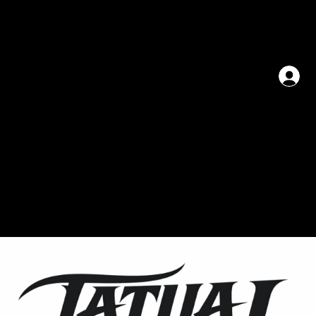
Ana Sayfa
Mağaza
Program Listesi
kursatrecberart
therealkati
rr.tats
Online Rande
SANATÇILARIMIZ
KURSATRECBERART
Gerçekçi portreler ve detaylı kompozisyonlarla sanatın sınırlarını zorlayan KURSATRECBERART,
estetiği dövme ile buluşturuyor.
RR.TATS
Modern dövme sanatında çizgi ve gölgenin kusursuz uyumu. RR.TATS, her tasarımda hikayenizi
sanata dönüştürüyor.