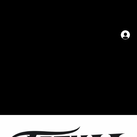
Ana Sayfa
Mağaza
Program Listesi
SANATÇILARIMIZ
kursatrecberart
rr.tats
Online Rande
therealkati
THEREALKATi
Dövme sanatında modern tekniklerin ve estetiğin buluşma noktası. therealkati, her bir
tasarımında hikaye ve sanatı teninize işleyerek benzersiz bir deneyim sunar.
YouTube
Instagram
TikTok
Web Sitesi